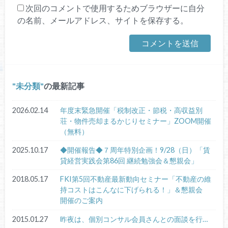
次回のコメントで使用するためブラウザーに自分
の名前、メールアドレス、サイトを保存する。
未分類
の最新記事
2026.02.14
年度末緊急開催「税制改正・節税・高収益別
荘・物件売却まるかじりセミナー」ZOOM開催
（無料）
2025.10.17
◆開催報告◆７周年特別企画！9/28（日）「賃
貸経営実践会第86回 継続勉強会＆懇親会」
2018.05.17
FKI第5回不動産最新動向セミナー「不動産の維
持コストはこんなに下げられる！」＆懇親会
開催のご案内
2015.01.27
昨夜は、個別コンサル会員さんとの面談を行…