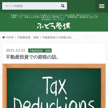
不動産コンサルタント／ニコニコ大家さんプロデューサーである星 龍一朗の公式ブログ「ふど
う参謀」です。大家さんの手取りを最大化する専門家として、不動産投資・賃貸経営に役立つ内
容を提供してまいります。
HOME
不動産投資 節税
不動産投資での節税の話。
2015.12.22
不動産投資 節税
不動産投資での節税の話。