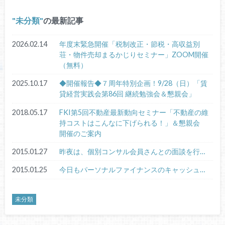
未分類
の最新記事
2026.02.14
年度末緊急開催「税制改正・節税・高収益別
荘・物件売却まるかじりセミナー」ZOOM開催
（無料）
2025.10.17
◆開催報告◆７周年特別企画！9/28（日）「賃
貸経営実践会第86回 継続勉強会＆懇親会」
2018.05.17
FKI第5回不動産最新動向セミナー「不動産の維
持コストはこんなに下げられる！」＆懇親会
開催のご案内
2015.01.27
昨夜は、個別コンサル会員さんとの面談を行…
2015.01.25
今日もパーソナルファイナンスのキャッシュ…
未分類