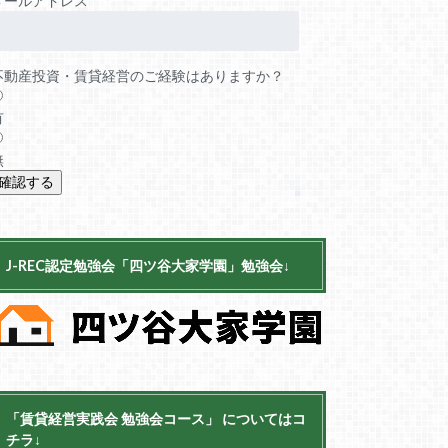
メールアドレス
不動産投資・賃貸経営のご経験はありますか？
有
無
J-REC認定勉強会「四ツ谷大家学園」勉強会↓
「賃貸経営実践会 勉強会コース」 についてはコ
チラ↓