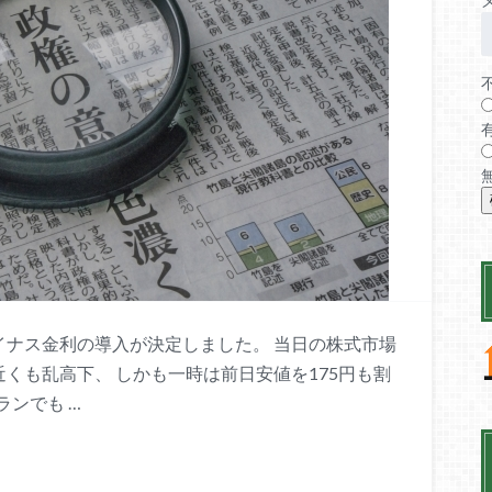
イナス金利の導入が決定しました。 当日の株式市場
近くも乱高下、 しかも一時は前日安値を175円も割
ンでも …