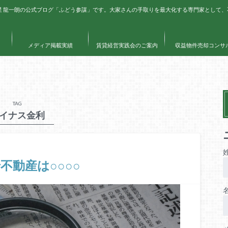
星 龍一朗の公式ブログ「ふどう参謀」です。大家さんの手取りを最大化する専門家として
メディア掲載実績
賃貸経営実践会のご案内
収益物件売却コンサ
TAG
イナス金利
不動産は○○○○