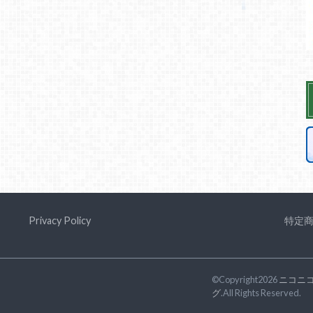
Privacy Policy
特定
©Copyright2026
ニコニ
グ
.All Rights Reserved.