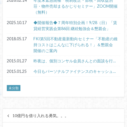
2026.02.14
年度末緊急開催「税制改正・節税・高収益別
荘・物件売却まるかじりセミナー」ZOOM開催
（無料）
2025.10.17
◆開催報告◆７周年特別企画！9/28（日）「賃
貸経営実践会第86回 継続勉強会＆懇親会」
2018.05.17
FKI第5回不動産最新動向セミナー「不動産の維
持コストはこんなに下げられる！」＆懇親会
開催のご案内
2015.01.27
昨夜は、個別コンサル会員さんとの面談を行…
2015.01.25
今日もパーソナルファイナンスのキャッシュ…
未分類
10億円を借り入れる勇気。。。