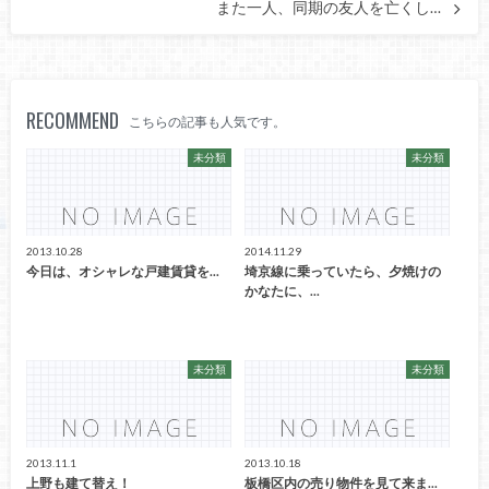
また一人、同期の友人を亡くし…
RECOMMEND
こちらの記事も人気です。
未分類
未分類
2013.10.28
2014.11.29
今日は、オシャレな戸建賃貸を...
埼京線に乗っていたら、夕焼けの
かなたに、...
未分類
未分類
2013.11.1
2013.10.18
上野も建て替え！
板橋区内の売り物件を見て来ま...