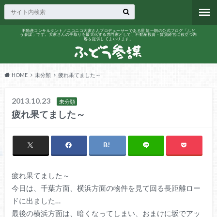
不動産コンサルタント／ニコニコ大家さんプロデューサーである星 龍一朗の公式ブログ「ふど
う参謀」です。大家さんの手取りを最大化する専門家として、不動産投資・賃貸経営に役立つ内
容を提供してまいります。
HOME
未分類
疲れ果てました～
2013.10.23
未分類
疲れ果てました～
疲れ果てました～
今日は、千葉方面、横浜方面の物件を見て回る長距離ロー
ドに出ました…
最後の横浜方面は、暗くなってしまい、おまけに坂でアッ