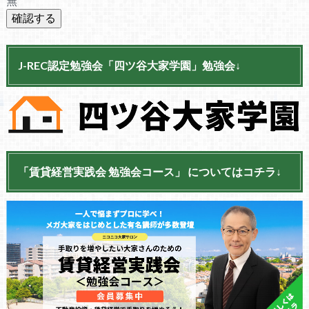
無
J-REC認定勉強会「四ツ谷大家学園」勉強会↓
「賃貸経営実践会 勉強会コース」 についてはコチラ↓