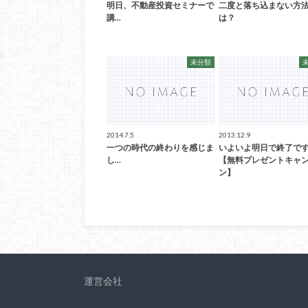
明日、不動産投資セミナーで
二度と落ち込まない方
講...
は？
未分類
2014.7.5
2013.12.9
一つの時代の終わりを感じま
いよいよ明日で終了で
し...
【無料プレゼントキャ
ン】
運営会社