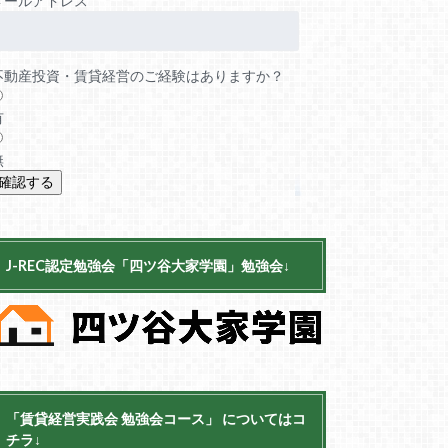
メールアドレス
不動産投資・賃貸経営のご経験はありますか？
有
無
J-REC認定勉強会「四ツ谷大家学園」勉強会↓
「賃貸経営実践会 勉強会コース」 についてはコ
チラ↓