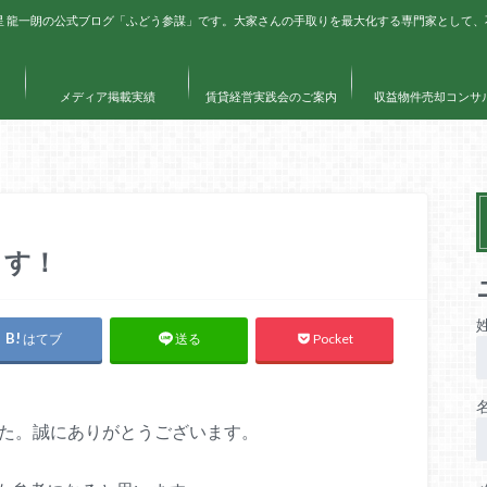
星 龍一朗の公式ブログ「ふどう参謀」です。大家さんの手取りを最大化する専門家として
メディア掲載実績
賃貸経営実践会のご案内
収益物件売却コンサ
ます！
はてブ
Pocket
送る
した。誠にありがとうございます。