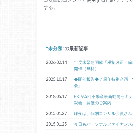
する。
未分類
の最新記事
2026.02.14
年度末緊急開催「税制改正・節
開催（無料）
2025.10.17
◆開催報告◆７周年特別企画！9
会」
2018.05.17
FKI第5回不動産最新動向セ
親会 開催のご案内
2015.01.27
昨夜は、個別コンサル会員さん
2015.01.25
今日もパーソナルファイナンス