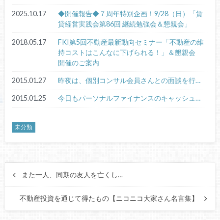
2025.10.17
◆開催報告◆７周年特別企画！9/28（日）「賃
貸経営実践会第86回 継続勉強会＆懇親会」
2018.05.17
FKI第5回不動産最新動向セミナー「不動産の維
持コストはこんなに下げられる！」＆懇親会
開催のご案内
2015.01.27
昨夜は、個別コンサル会員さんとの面談を行…
2015.01.25
今日もパーソナルファイナンスのキャッシュ…
未分類
また一人、同期の友人を亡くし…
不動産投資を通じて得たもの【ニコニコ大家さん名言集】