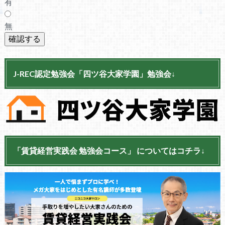
有
無
J-REC認定勉強会「四ツ谷大家学園」勉強会↓
「賃貸経営実践会 勉強会コース」 についてはコチラ↓