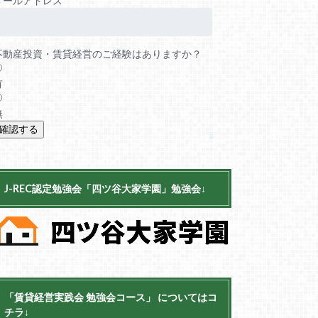
メールアドレス
不動産投資・賃貸経営のご経験はありますか？
有
無
J-REC認定勉強会「四ツ谷大家学園」勉強会↓
「賃貸経営実践会 勉強会コース」 についてはコ
チラ↓