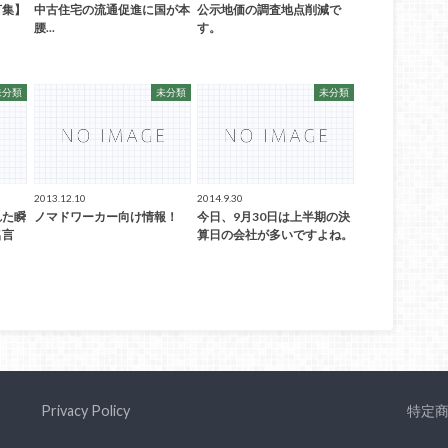
言集】
中古住宅の流通促進に国が本
公示地価の調査地点削減で
腰...
す。
未分類
未分類
未分類
2013.12.10
2014.9.30
れた瞬
ノマドワーカー向け情報！
今日、9月30日は上半期の決
名言
算日の会社が多いですよね。
Privacy Policy
特定