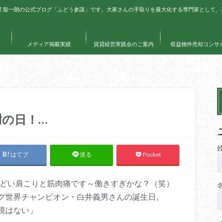
星 龍一朗の公式ブログ「ふどう参謀」です。大家さんの手取りを最大化する専門家として
メディア掲載実績
賃貸経営実践会のご案内
収益物件売却コンサ
謝の日！…
はてブ
Pocket
送る
ひどい肩こりと筋肉痛です～働きすぎかな？（笑）
グ世界チャンピオン・白井義男さんの誕生日。
境はない」