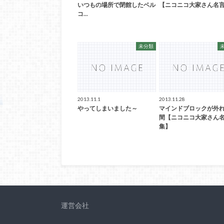
いつもの場所で閉館したベル
【ニコニコ大家さん名
コ...
未分類
2013.11.1
2013.11.28
やってしまいました～
マインドブロックが外
間【ニコニコ大家さん
集】
運営会社