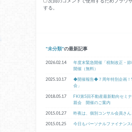
次回のコメントで使用するためブラウ
する。
未分類
の最新記事
2026.02.14
年度末緊急開催「税制改正・節
開催（無料）
2025.10.17
◆開催報告◆７周年特別企画！9
会」
2018.05.17
FKI第5回不動産最新動向セ
親会 開催のご案内
2015.01.27
昨夜は、個別コンサル会員さん
2015.01.25
今日もパーソナルファイナンス