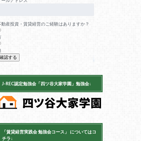
メールアドレス
不動産投資・賃貸経営のご経験はありますか？
有
無
J-REC認定勉強会「四ツ谷大家学園」勉強会↓
「賃貸経営実践会 勉強会コース」 についてはコ
チラ↓