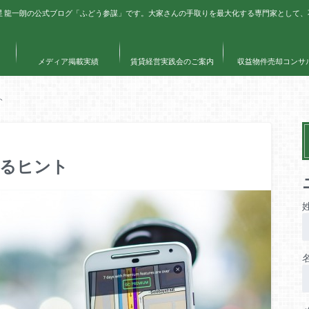
星 龍一朗の公式ブログ「ふどう参謀」です。大家さんの手取りを最大化する専門家として
メディア掲載実績
賃貸経営実践会のご案内
収益物件売却コンサ
ト
けるヒント