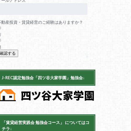
メールアドレス
不動産投資・賃貸経営のご経験はありますか？
有
無
J-REC認定勉強会「四ツ谷大家学園」勉強会↓
「賃貸経営実践会 勉強会コース」 についてはコ
チラ↓