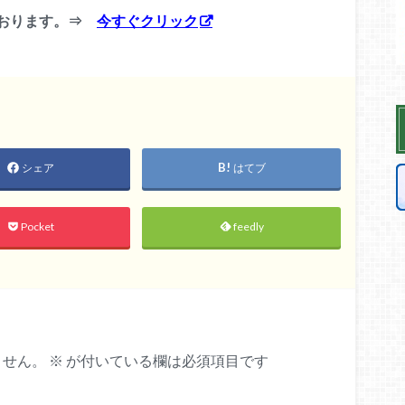
ております。⇒
今すぐクリック
シェア
はてブ
Pocket
feedly
ません。
※
が付いている欄は必須項目です