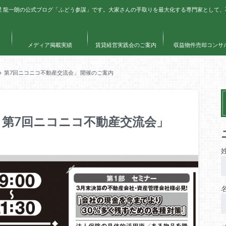
星 龍一朗の公式ブログ「ふどう参謀」です。大家さんの手取りを最大化する専門家として
メディア掲載実績
賃貸経営実践会のご案内
収益物件売却コンサ
 第7回ニコニコ不動産交流会」 開催のご案内
 第7回ニコニコ不動産交流会」