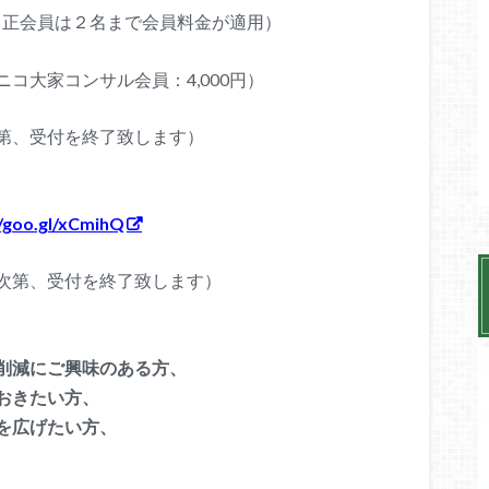
00円（正会員は２名まで会員料金が適用）
ニコ大家コンサル会員：4
,000円）
第、受付を終了致します）
–
//goo.gl/xCmihQ
次第、受付を終了致します
）
–
削減にご興味のある方、
おきたい方、
を広げたい方、