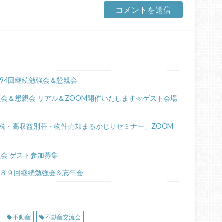
94回継続勉強会＆懇親会
強会＆懇親会 リアル＆ZOOM開催いたします≪ゲスト会場
税・高収益別荘・物件売却まるかじりセミナー」ZOOM
強会 ゲスト参加募集
第８９回継続勉強会＆忘年会
不動産
不動産交流会