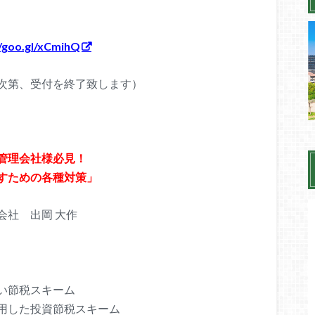
–
//goo.gl/xCmihQ
次第、受付を終了致します
）
–
管理会社様必見！
すための各種対策」
会社 出岡 大作
い節税スキーム
用した投資節税スキーム