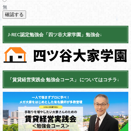
無
J-REC認定勉強会「四ツ谷大家学園」勉強会↓
「賃貸経営実践会 勉強会コース」 についてはコチラ↓