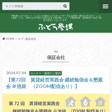
不動産コンサルタント／ニコニコ大家さんプロデューサーである星 龍一朗の公式ブログ「ふど
う参謀」です。大家さんの手取りを最大化する専門家として、不動産投資・賃貸経営に役立つ内
容を提供してまいります。
HOME
タグ : 保証会社
TAG
保証会社
2024.07.04
セミナー・講座のご案内
【第72回 賃貸経営実践会 継続勉強会＆懇親
会 ＠池袋 （ZOOM配信あり）】