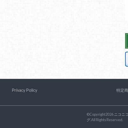
Privacy Policy
特定
©Copyright2026
ニコニ
グ
.All Rights Reserved.