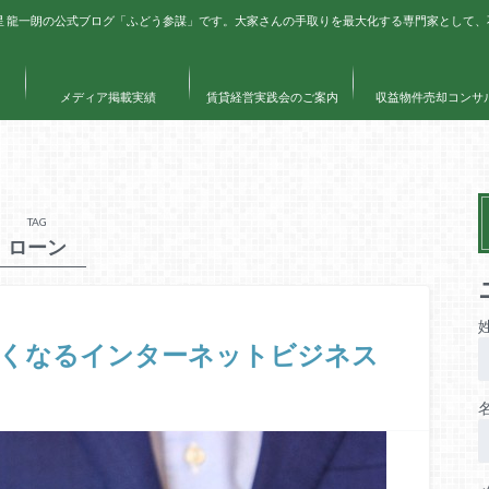
星 龍一朗の公式ブログ「ふどう参謀」です。大家さんの手取りを最大化する専門家として
メディア掲載実績
賃貸経営実践会のご案内
収益物件売却コンサ
TAG
ローン
易くなるインターネットビジネス