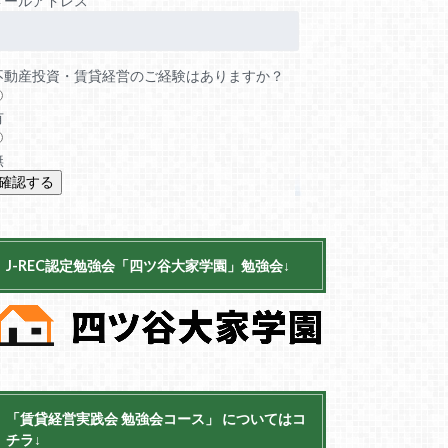
メールアドレス
不動産投資・賃貸経営のご経験はありますか？
有
無
J-REC認定勉強会「四ツ谷大家学園」勉強会↓
「賃貸経営実践会 勉強会コース」 についてはコ
チラ↓