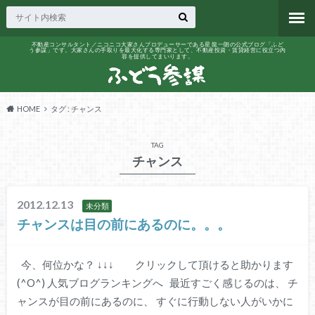
不動産コンサルタント／ニコニコ大家さんプロデューサーである星 龍一朗の公式ブログ「ふど
う参謀」です。大家さんの手取りを最大化する専門家として、不動産投資・賃貸経営に役立つ内
容を提供してまいります。
HOME
タグ : チャンス
TAG
チャンス
2012.12.13
未分類
チャンスは目の前にあるのに。。。
今、何位かな？ ↓↓↓ クリックして頂けると助かります
(^O^) 人気ブログランキングへ 最近すごく感じるのは、 チ
ャンスが目の前にあるのに、 すぐに行動しない人がいかに