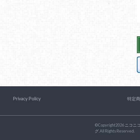
Privacy Policy
特定
©Copyright2026
ニコニ
グ
.All Rights Reserved.