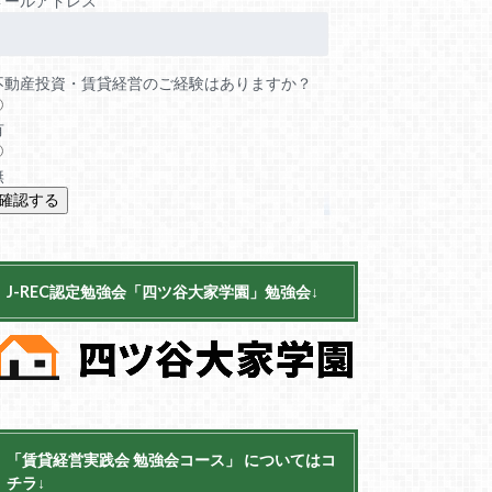
メールアドレス
不動産投資・賃貸経営のご経験はありますか？
有
無
J-REC認定勉強会「四ツ谷大家学園」勉強会↓
「賃貸経営実践会 勉強会コース」 についてはコ
チラ↓