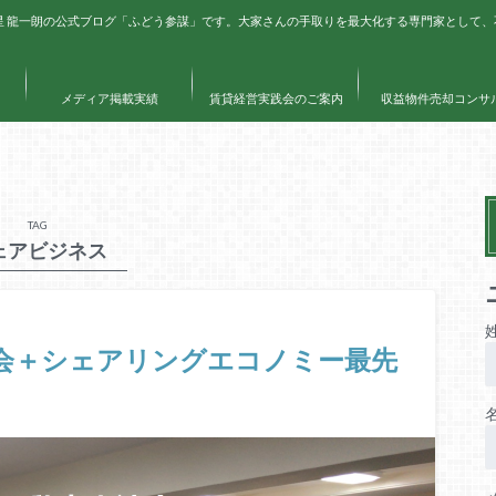
星 龍一朗の公式ブログ「ふどう参謀」です。大家さんの手取りを最大化する専門家として
メディア掲載実績
賃貸経営実践会のご案内
収益物件売却コンサ
TAG
ェアビジネス
会＋シェアリングエコノミー最先