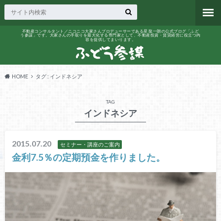
不動産コンサルタント／ニコニコ大家さんプロデューサーである星 龍一朗の公式ブログ「ふど
う参謀」です。大家さんの手取りを最大化する専門家として、不動産投資・賃貸経営に役立つ内
容を提供してまいります。
HOME
タグ : インドネシア
TAG
インドネシア
2015.07.20
セミナー・講座のご案内
金利7.5％の定期預金を作りました。