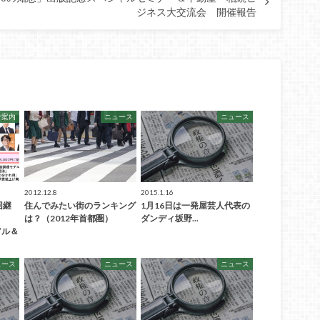
ジネス大交流会 開催報告
ご案内
ニュース
ニュース
2012.12.8
2015.1.16
回継
住んでみたい街のランキング
1月16日は一発屋芸人代表の
は？（2012年首都圏）
ダンディ坂野...
ル＆
ュース
ニュース
ニュース