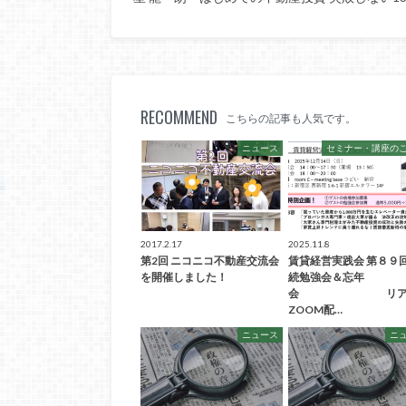
RECOMMEND
こちらの記事も人気です。
ニュース
セミナー・講座の
2017.2.17
2025.11.8
第2回 ニコニコ不動産交流会
賃貸経営実践会 第８９
を開催しました！
続勉強会＆忘年
会 リア
ZOOM配…
ニュース
ニ