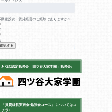
メールアドレス
不動産投資・賃貸経営のご経験はありますか？
有
無
J-REC認定勉強会「四ツ谷大家学園」勉強会↓
「賃貸経営実践会 勉強会コース」 についてはコ
チラ↓