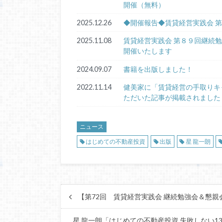
開催（無料）
2025.12.26
◆開催報告◆賃貸経営実践会 
2025.11.08
賃貸経営実践会 第８９回
開催いたします ≪ゲ
2024.09.07
書籍を出版しました！
2022.11.14
健美家に「賃貸経営の手取りキ
ただいた記事が掲載されました
ニュース
はじめての不動産投資
出版
星 龍一朗
【第72回 賃貸経営実践会 継続勉強会＆懇親
星 龍一朗「はじめての不動産投資 失敗しない